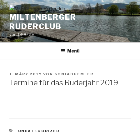
Zum
Inhalt
MILTENBERGER
springen
RUDERCLUB
von 1900 e.V.
Menü
VERÖFFENTLICHT
1. MÄRZ 2019
VON
SONJADUEMLER
AM
Termine für das Ruderjahr 2019
KATEGORIEN
UNCATEGORIZED