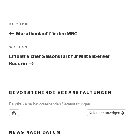
Beitragsnavigation
Vorheriger
ZURÜCK
Beitrag
Marathonlauf für den MRC
Nächster
WEITER
Beitrag
Erfolgreicher Saisonstart für Miltenberger
Ruderin
BEVORSTEHENDE VERANSTALTUNGEN
Es gibt keine bevorstehenden Veranstaltungen.
Kalender anzeigen
NEWS NACH DATUM