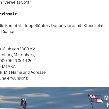
n “Vergelts Gott.”
neinsatz
die Kombi als Doppelfünfer / Doppelvierer mit Steuerplatz
r Riemen
-Club von 1900 e.V.
enburg Miltenberg
000 0620 0014 20
DEM1ASA
: Mit Name und Adresse
tung erwünscht)