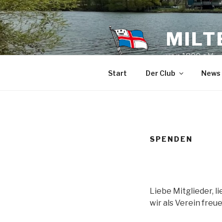
Zum
Inhalt
springen
MILT
von 1900 e.V.
Start
Der Club
News
SPENDEN
Liebe Mitglieder, 
wir als Verein freu