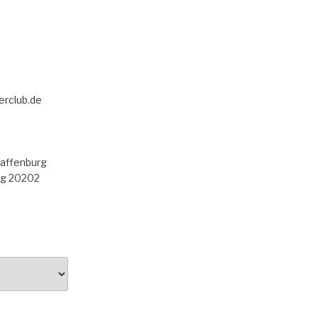
erclub.de
haffenburg
rg 20202