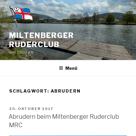
Zum
Inhalt
springen
MILTENBERGER
RUDERCLUB
von 1900 e.V.
Menü
SCHLAGWORT:
ABRUDERN
VERÖFFENTLICHT
20. OKTOBER 2017
AM
Abrudern beim Miltenberger Ruderclub
MRC