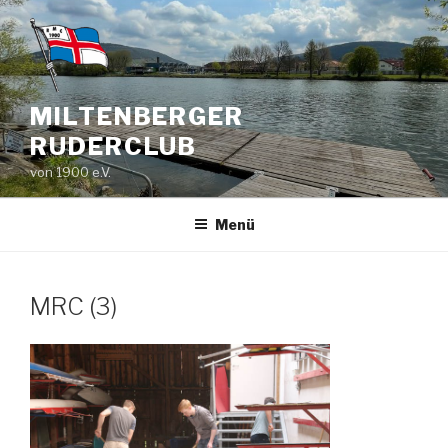
Zum
Inhalt
springen
MILTENBERGER
RUDERCLUB
von 1900 e.V.
Menü
MRC (3)