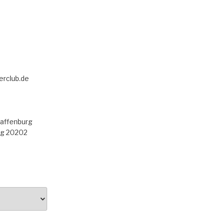
erclub.de
haffenburg
rg 20202