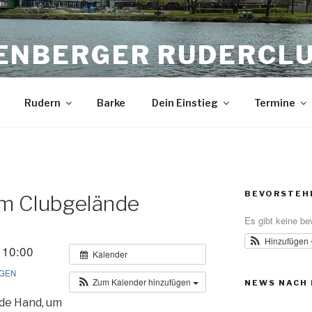
ENBERGER RUDERCL
Rudern
Barke
Dein Einstieg
Termine
BEVORSTEH
am Clubgelände
Es gibt keine be
Hinzufügen
 10:00
Kalender
GEN
Zum Kalender hinzufügen
NEWS NACH
nde Hand, um