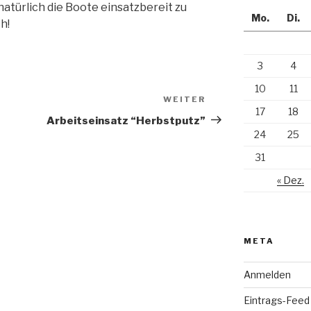
natürlich die Boote einsatzbereit zu
Mo.
Di.
h!
3
4
10
11
WEITER
Nächster
17
18
Beitrag
Arbeitseinsatz “Herbstputz”
24
25
31
« Dez.
META
Anmelden
Eintrags-Feed