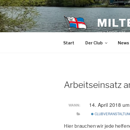
Zum
Inhalt
springen
MILT
von 1900 e.V.
Start
Der Club
News
Arbeitseinsatz 
14. April 2018 um
WANN:
CLUBVERANSTALTUN
Hier brauchen wir jede helfe