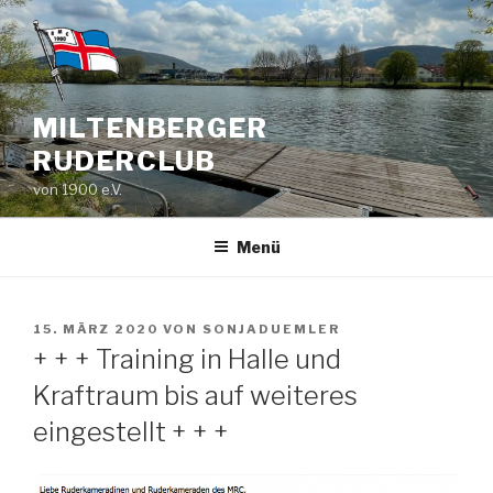
Zum
Inhalt
springen
MILTENBERGER
RUDERCLUB
von 1900 e.V.
Menü
VERÖFFENTLICHT
15. MÄRZ 2020
VON
SONJADUEMLER
AM
+ + + Training in Halle und
Kraftraum bis auf weiteres
eingestellt + + +