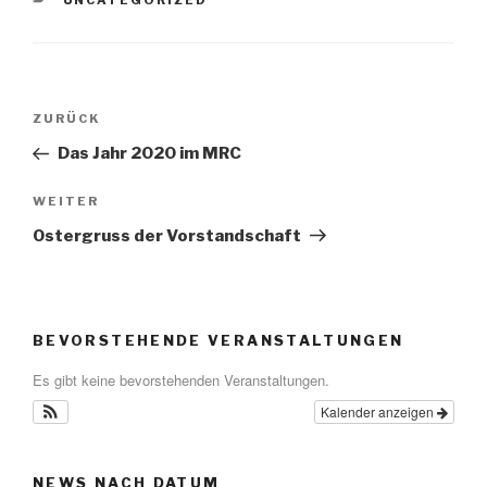
UNCATEGORIZED
Beitragsnavigation
Vorheriger
ZURÜCK
Beitrag
Das Jahr 2020 im MRC
Nächster
WEITER
Beitrag
Ostergruss der Vorstandschaft
BEVORSTEHENDE VERANSTALTUNGEN
Es gibt keine bevorstehenden Veranstaltungen.
Kalender anzeigen
NEWS NACH DATUM