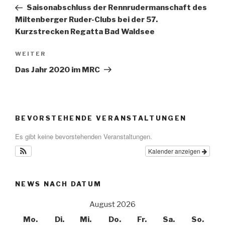
Beitrag
Saisonabschluss der Rennrudermanschaft des
Miltenberger Ruder-Clubs bei der 57.
Kurzstrecken Regatta Bad Waldsee
Nächster
WEITER
Beitrag
Das Jahr 2020 im MRC
BEVORSTEHENDE VERANSTALTUNGEN
Es gibt keine bevorstehenden Veranstaltungen.
Kalender anzeigen
NEWS NACH DATUM
August 2026
Mo.
Di.
Mi.
Do.
Fr.
Sa.
So.