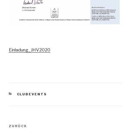
Einladung_JHV2020
KATEGORIEN
CLUBEVENTS
Beitragsnavigation
Vorheriger
ZURÜCK