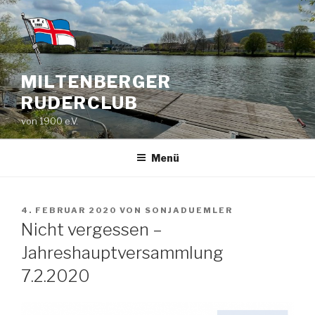
Zum
Inhalt
springen
MILTENBERGER
RUDERCLUB
von 1900 e.V.
Menü
VERÖFFENTLICHT
4. FEBRUAR 2020
VON
SONJADUEMLER
AM
Nicht vergessen –
Jahreshauptversammlung
7.2.2020