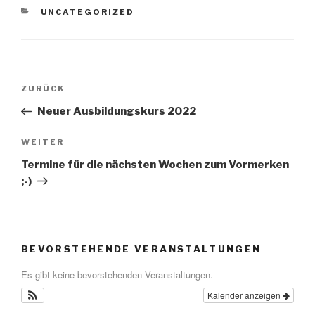
KATEGORIEN
UNCATEGORIZED
Beitragsnavigation
Vorheriger
ZURÜCK
Beitrag
Neuer Ausbildungskurs 2022
Nächster
WEITER
Beitrag
Termine für die nächsten Wochen zum Vormerken
;-)
BEVORSTEHENDE VERANSTALTUNGEN
Es gibt keine bevorstehenden Veranstaltungen.
Kalender anzeigen