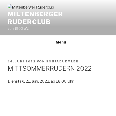
Zum
Inhalt
MILTENBERGER
springen
RUDERCLUB
von 1900 e.V.
Menü
VERÖFFENTLICHT
14. JUNI 2022
VON
SONJADUEMLER
AM
MITTSOMMERRUDERN 2022
Dienstag, 21. Juni. 2022, ab 18.00 Uhr