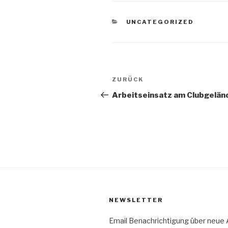
KATEGORIEN
UNCATEGORIZED
Beitragsnavigation
Vorheriger
ZURÜCK
Beitrag
Arbeitseinsatz am Clubgelän
NEWSLETTER
Email Benachrichtigung über neue A