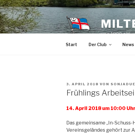
Zum
Inhalt
springen
MILT
von 1900 e.V.
Start
Der Club
News
VERÖFFENTLICHT
3. APRIL 2018
VON
SONJADU
AM
Frühlings Arbeitse
14. April 2018 um 10:00 Uh
Das gemeinsame „In-Schuss-H
Vereinsgeländes gehört zur A