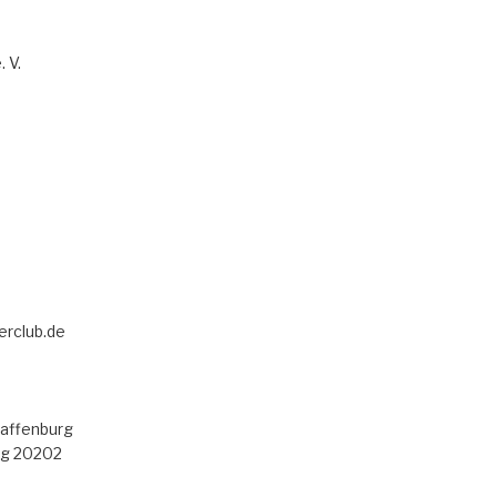
 V.
erclub.de
haffenburg
rg 20202