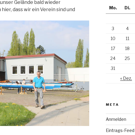
 unser Gelände bald wieder
Mo.
Di.
 hier, dass wir ein Verein sind und
3
4
10
11
17
18
24
25
31
« Dez.
META
Anmelden
Eintrags-Feed