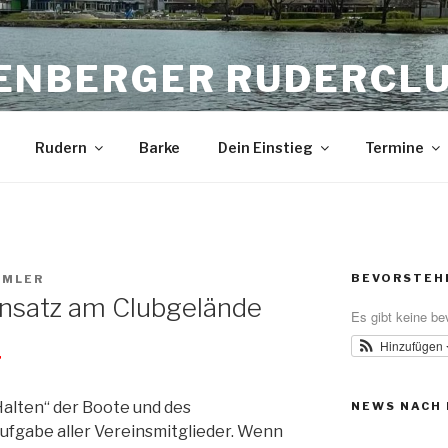
ENBERGER RUDERCL
Rudern
Barke
Dein Einstieg
Termine
BEVORSTEH
EMLER
insatz am Clubgelände
Es gibt keine be
Hinzufügen
r
alten“ der Boote und des
NEWS NACH
ufgabe aller Vereinsmitglieder. Wenn