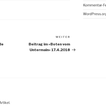
Kommentar-F
WordPress.or
WEITER
Nächster
Beitrag
de
Beitrag im »Boten vom
Untermain« 17.4.2018
rtikel.