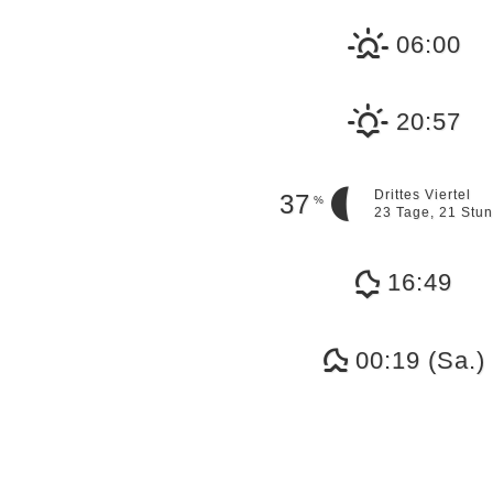
06:00
20:57
Drittes Viertel
37
%
23 Tage, 21 Stu
16:49
00:19 (Sa.)