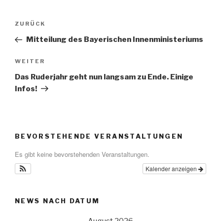
Beitragsnavigation
Vorheriger
ZURÜCK
Beitrag
Mitteilung des Bayerischen Innenministeriums
Nächster
WEITER
Beitrag
Das Ruderjahr geht nun langsam zu Ende. Einige
Infos!
BEVORSTEHENDE VERANSTALTUNGEN
Es gibt keine bevorstehenden Veranstaltungen.
Kalender anzeigen
NEWS NACH DATUM
August 2026