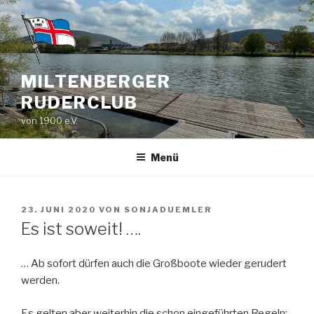
Zum
Inhalt
springen
MILTENBERGER
RUDERCLUB
von 1900 e.V.
Menü
VERÖFFENTLICHT
23. JUNI 2020
VON
SONJADUEMLER
AM
Es ist soweit! ….
… Ab sofort dürfen auch die Großboote wieder gerudert
werden.
Es gelten aber weiterhin die schon eingeführten Regeln: