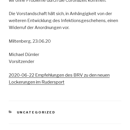
wir ohne Probleme durch die Coronazeit kommen.
Die Vorstandschaft hält sich, in Anhängigkeit von der
weiteren Entwicklung des Infektionsgeschehens, einen
Widerruf der Anordnungen vor.
Miltenberg, 23.06.20
Michael Dümler
Vorsitzender
2020-06-22 Empfehlungen des BRV zu den neuen
Lockerungen im Rudersport
KATEGORIEN
UNCATEGORIZED