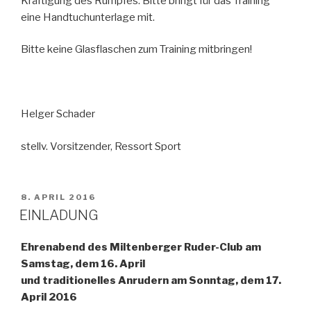
Kräftigung des Rumpfes. Bitte bringt für das Training
eine Handtuchunterlage mit.
Bitte keine Glasflaschen zum Training mitbringen!
Helger Schader
stellv. Vorsitzender, Ressort Sport
VERÖFFENTLICHT
8. APRIL 2016
AM
EINLADUNG
Ehrenabend des Miltenberger Ruder-Club am
Samstag, dem 16. April
und traditionelles Anrudern am Sonntag, dem 17.
April 2016