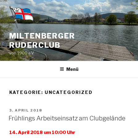
Zum
Inhalt
springen
MILTENBERGER
RUDERCLUB
von 1900 e.V.
Menü
KATEGORIE:
UNCATEGORIZED
VERÖFFENTLICHT
3. APRIL 2018
AM
Frühlings Arbeitseinsatz am Clubgelände
14. April 2018 um 10:00 Uhr