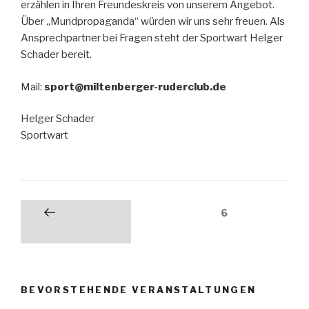
erzählen in Ihren Freundeskreis von unserem Angebot.
Über „Mundpropaganda“ würden wir uns sehr freuen. Als
Ansprechpartner bei Fragen steht der Sportwart Helger
Schader bereit.
Mail:
sport@miltenberger-ruderclub.de
Helger Schader
Sportwart
Seitennummerierung
Seite
6
Vorherige
der
Seite
Beiträge
BEVORSTEHENDE VERANSTALTUNGEN