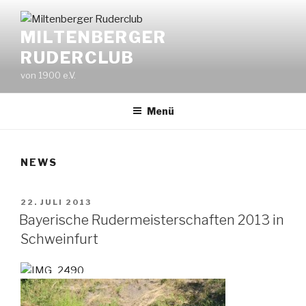
Zum
Inhalt
MILTENBERGER
springen
RUDERCLUB
von 1900 e.V.
Menü
NEWS
VERÖFFENTLICHT
22. JULI 2013
AM
Bayerische Rudermeisterschaften 2013 in
Schweinfurt