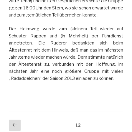
zutreffend!) und netten Gesprächen erreichte die Gruppe
gegen 16:00Uhr den Stern, wo sie schon erwartet wurde
und zum gemütlichen Teil übergehen konnte.
Der Heimweg wurde zum (kleinen) Teil wieder auf
Schuster Rappen und (in Mehrheit) per Fahrdienst
angetreten. Die Ruderer bedankten sich beim
Ältestenrat mit dem Hinweis, daß man das im nächsten
Jahr gerne wieder machen würde. Dem stimmte natürlich
der Ältestenrat zu, verbunden mit der Hoffnung, im
nächsten Jahr eine noch größere Gruppe mit vielen
„Radaddelchen“ der Saison 2013 einladen zu können.
Seitennummerierung
Vorherige
Seite
12
Seite
der